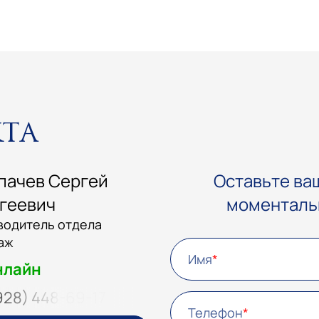
кта
пачев Сергей
Оставьте ваш
геевич
моменталь
водитель отдела
аж
Имя
нлайн
928) 448-69-17
Телефон