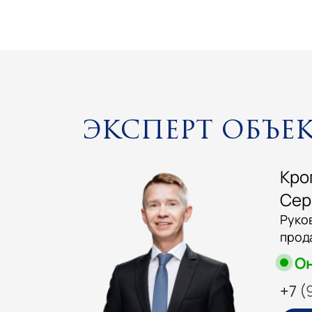
Эксперт объе
Кро
Сер
Руко
прод
О
+7 (