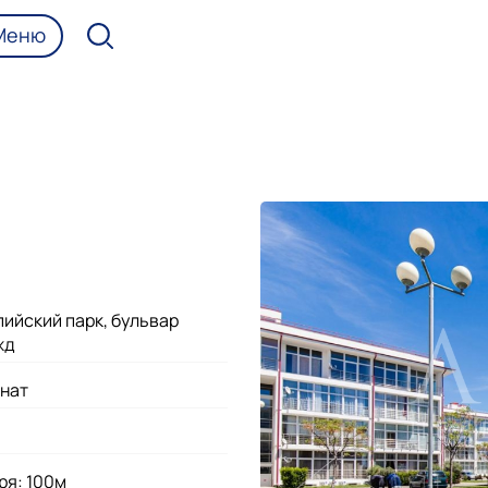
Меню
ийский парк, бульвар
жд
мнат
ря: 100м