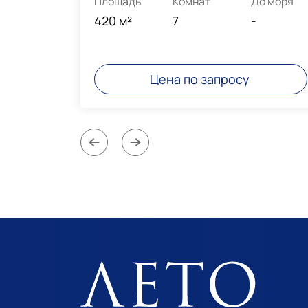
о моря
Площадь
Комнат
До моря
00м
420 м²
7
-
Цена по запросу