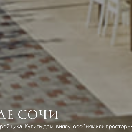
Красная Поляна
Олимпийский парк
де Сочи
ройщика. Купить дом, виллу, особняк или просторн
4
5
6
Центральный
7