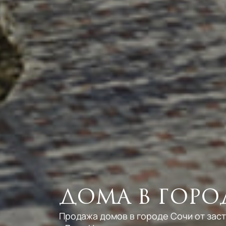
Адлер
Дагомыс
Дома в горо
Продажа домов в городе Сочи от заст
10
15
Хостинский
3